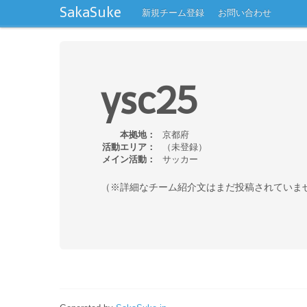
SakaSuke
新規チーム登録
お問い合わせ
ysc25
本拠地：
京都府
活動エリア：
（未登録）
メイン活動：
サッカー
（※詳細なチーム紹介文はまだ投稿されていま