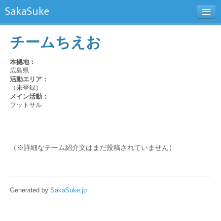
SakaSuke
新規チーム登録
チームちえお
お問い合わせ
本拠地：
広島県
活動エリア：
（未登録）
メイン活動：
フットサル
（※詳細なチーム紹介文はまだ投稿されていません）
Generated by
SakaSuke.jp