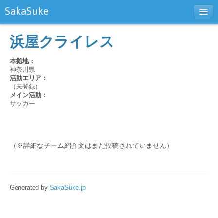
SakaSuke
新規チーム登録
浜屋クライレス
お問い合わせ
本拠地：
神奈川県
活動エリア：
（未登録）
メイン活動：
サッカー
（※詳細なチーム紹介文はまだ投稿されていません）
Generated by
SakaSuke.jp