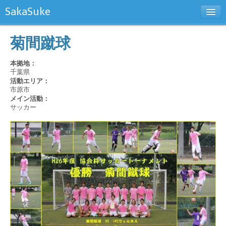
SakaSuke
新規チーム登録
菊間蹴球
お問い合わせ
本拠地：
千葉県
活動エリア：
市原市
メイン活動：
サッカー