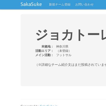
SakaSuke
新規チーム登録
お問い合わせ
ジョカトー
本拠地：
神奈川県
活動エリア：
（未登録）
メイン活動：
フットサル
（※詳細なチーム紹介文はまだ投稿されていま