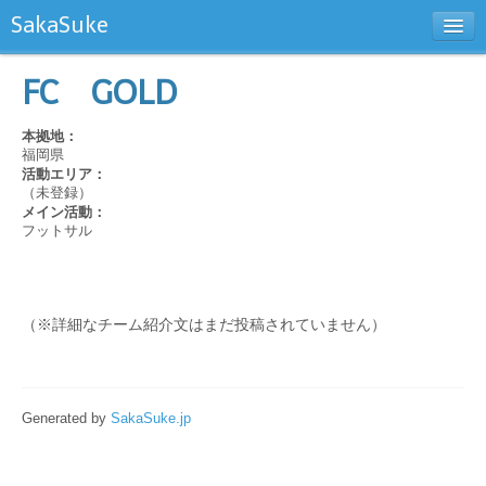
SakaSuke
新規チーム登録
FC GOLD
お問い合わせ
本拠地：
福岡県
活動エリア：
（未登録）
メイン活動：
フットサル
（※詳細なチーム紹介文はまだ投稿されていません）
Generated by
SakaSuke.jp