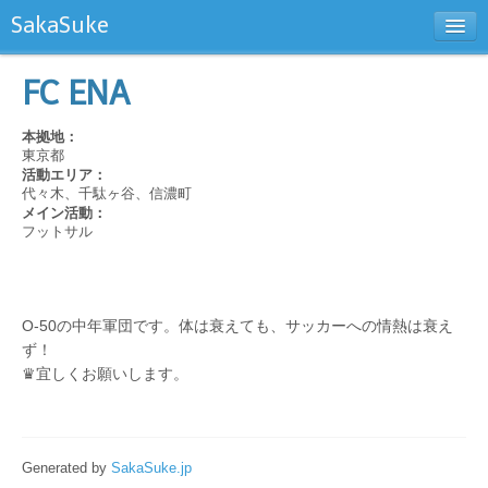
SakaSuke
新規チーム登録
FC ENA
お問い合わせ
本拠地：
東京都
活動エリア：
代々木、千駄ヶ谷、信濃町
メイン活動：
フットサル
O-50の中年軍団です。体は衰えても、サッカーへの情熱は衰え
ず！
♛宜しくお願いします。
Generated by
SakaSuke.jp